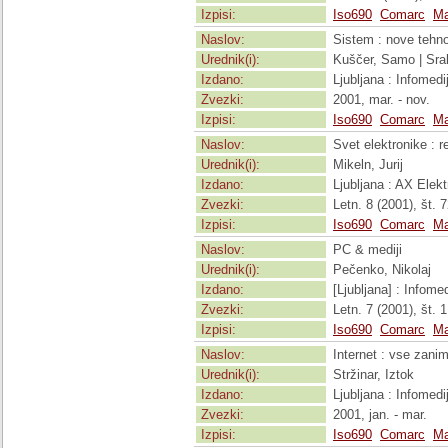
Izpisi:
Iso690
Comarc
Ma
Naslov:
Sistem : nove tehno
Urednik(i):
Kuščer, Samo | Sra
Izdano:
Ljubljana : Infomedij
Zvezki:
2001, mar. - nov.
Izpisi:
Iso690
Comarc
Ma
Naslov:
Svet elektronike : r
Urednik(i):
Mikeln, Jurij
Izdano:
Ljubljana : AX Elekt
Zvezki:
Letn. 8 (2001), št. 7
Izpisi:
Iso690
Comarc
Ma
Naslov:
PC & mediji
Urednik(i):
Pečenko, Nikolaj
Izdano:
[Ljubljana] : Infomed
Zvezki:
Letn. 7 (2001), št. 1
Izpisi:
Iso690
Comarc
Ma
Naslov:
Internet : vse zanim
Urednik(i):
Stržinar, Iztok
Izdano:
Ljubljana : Infomedij
Zvezki:
2001, jan. - mar.
Izpisi:
Iso690
Comarc
Ma