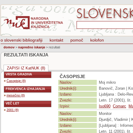
o slovenski bibliografiji
kontakt
pomoč
kolofon
domov
>
napredno iskanje
>
rezultati
REZULTATI ISKANJA
ZAPISI IZ KatNUK (8)
VRSTA GRADIVA
ČASOPISJE
»
Časopisje (8)
Naslov:
Moj mikro
Urednik(i):
Banovič, Zoran | Ko
FREKVENCA IZHAJANJA
Izdano:
Ljubljana : Delo-Rev
»
mesečno (8)
Zvezki:
Letn. 17 (2001), št. 
VEČ LET
Izpisi:
Iso690
Comarc
Ma
»
2001 (8)
Naslov:
Monitor
Urednik(i):
Djurdjič, Vladimir 
Izdano:
[Ljubljana] : Infomed
Zvezki:
Letn. 11 (2001), št. 