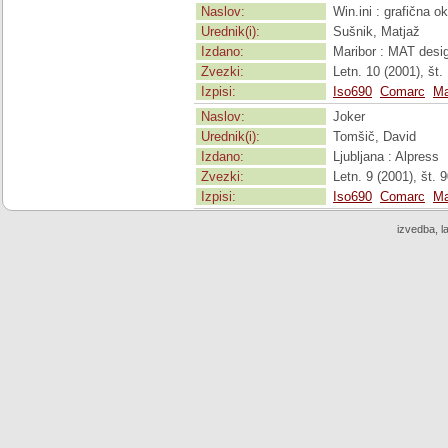
Naslov:
Win.ini : grafična ok
Urednik(i):
Sušnik, Matjaž
Izdano:
Maribor : MAT desi
Zvezki:
Letn. 10 (2001), št. 1
Izpisi:
Iso690
Comarc
Ma
Naslov:
Joker
Urednik(i):
Tomšič, David
Izdano:
Ljubljana : Alpress
Zvezki:
Letn. 9 (2001), št. 9
Izpisi:
Iso690
Comarc
Ma
izvedba, l