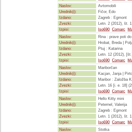
Naslov:
Avtomobili
Urednik(i):
Fičor, Edo
Izdano:
Zagreb : Egmont
Zvezki:
Letn. 2 (2012), št. 1
Izpisi:
Iso690
Comarc
Ma
Naslov:
Rina : prave poti do
Urednik(i):
Hrobat, Breda | Pol
Izdano:
Ptuj : Katarina
Zvezki:
Letn. 12 (2012), [št.]
Izpisi:
Iso690
Comarc
Ma
Naslov:
Mariborčan
Urednik(i):
Kacjan, Janja | Pir
Izdano:
Maribor : Založba K
Zvezki:
Letn. 16 [i. e. 18] (
Izpisi:
Iso690
Comarc
Ma
Naslov:
Hello Kitty mini
Urednik(i):
Peternel, Valerija
Izdano:
Zagreb : Egmont
Zvezki:
Letn. 1 (2012), št. 1
Izpisi:
Iso690
Comarc
Ma
Naslov:
Stotka