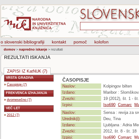
o slovenski bibliografiji
kontakt
pomoč
kolofon
domov
>
napredno iskanje
>
rezultati
REZULTATI ISKANJA
ZAPISI IZ KatNUK (7)
VRSTA GRADIVA
ČASOPISJE
»
Časopisje (7)
Naslov:
Kolpingov bilten
Izdano:
Maribor : Slomškov
FREKVENCA IZHAJANJA
Zvezki:
19 (2012), št. 1 - št
»
dvomesečno (7)
Izpisi:
Iso690
Comarc
Ma
VEČ LET
Naslov:
Sensa : revija za sr
»
2012 (7)
Urednik(i):
Deu, Tina
Izdano:
Ljubljana : Adria Me
Zvezki:
2012, št. 8 - št. 18
Izpisi:
Iso690
Comarc
Ma