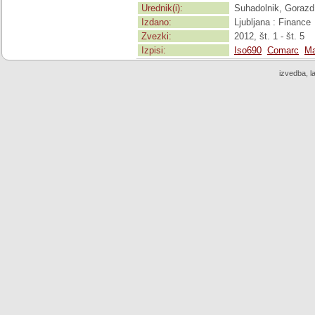
Urednik(i):
Suhadolnik, Gorazd
Izdano:
Ljubljana : Finance
Zvezki:
2012, št. 1 - št. 5
Izpisi:
Iso690
Comarc
Ma
izvedba, l