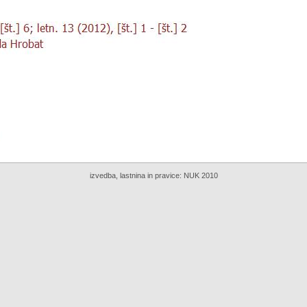
izvedba, lastnina in pravice:
NUK 2010