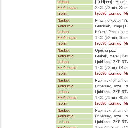
Izdano:
[Ljubljana] : Mobite
Fizični opis:
2 CD (70 min, 23 se
Izpisi:
Iso690
Comarc
Ma
Naslov:
Pihalni orkester "V
Avtorstvo:
Gradišek, Drago | P
Izdano:
Krško : Pihalni ork
Fizični opis:
1 CD (50 min, 16 sek
Izpisi:
Iso690
Comarc
Ma
Naslov:
Opus di jazz
Avtorstvo:
Grahek, Matej | Pet
Izdano:
Ljubljana : ZKP RT
Fizični opis:
1 CD (70 min, 64 sek
Izpisi:
Iso690
Comarc
Ma
Naslov:
Papirniški pihalni o
Avtorstvo:
Hriberšek, Jože | Pa
Izdano:
Ljubljana : ZKP RT
Fizični opis:
1 CD (73 min, 40 sek
Izpisi:
Iso690
Comarc
Ma
Naslov:
Papirniški pihalni o
Avtorstvo:
Hriberšek, Jože | Pa
Izdano:
Ljubljana : ZKP RT
Fizični opis:
1 zvočna kaseta (73