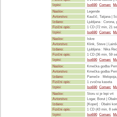
Izpisi:
Iso690
Comarc
Ma
Naslov:
Legende
Avtorstvo:
Kaučič, Tatjana | S
Izdano:
Ljubljana : Corona,
Fizični opis:
1 CD (72 min, 21 se
Izpisi:
Iso690
Comarc
Ma
Naslov:
Iskre
Avtorstvo:
Klink, Steve | Lainš
Izdano:
Ljubljana : Nika Re
Fizični opis:
1 CD (36 min, 59 sek
Izpisi:
Iso690
Comarc
Ma
Naslov:
Kmečka godba Pern
Avtorstvo:
Kmečka godba Perni
Izdano:
Pameče : Melopoja,
Fizični opis:
1 zvočna kaseta
Izpisi:
Iso690
Comarc
Ma
Naslov:
Storu si je lepi vrt
Avtorstvo:
Logar, Borut | Obal
Izdano:
[Koper] : Obalni ko
Fizični opis:
1 CD (43 min, 8 sek)
Izpisi:
Iso690
Comarc
Ma