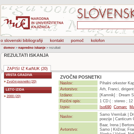
o slovenski bibliografiji
kontakt
pomoč
kolofon
domov
>
napredno iskanje
>
rezultati
REZULTATI ISKANJA
ZAPISI IZ KatNUK (20)
VRSTA GRADIVA
ZVOČNI POSNETKI
»
Zvočni posnetki (20)
Naslov:
Pihalni orkester Kap
Avtorstvo:
Arh, Franci, dirigen
LETO IZIDA
Izdano:
[Kamnik] : Dream St
»
2000 (20)
Fizični opis:
1 CD ( : stereo ; 1
Izpisi:
Iso690
Comarc
Ma
Samo Vremšak | Drug
Naslov:
poezije | Canticum
Baar, Irena | Berton
Avtorstvo:
Samo | Križnar, Fran
Alenka | Valant, Na