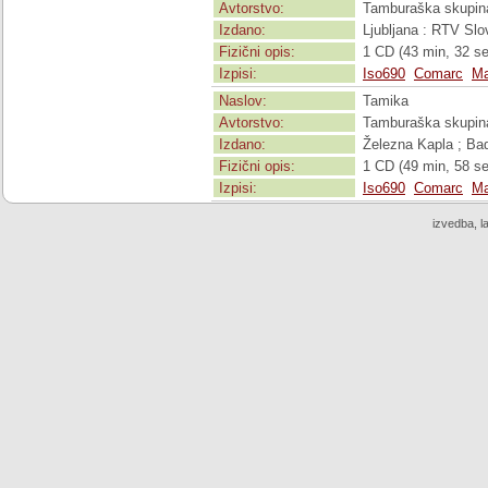
Avtorstvo:
Tamburaška skupina
Izdano:
Ljubljana : RTV Slo
Fizični opis:
1 CD (43 min, 32 se
Izpisi:
Iso690
Comarc
Ma
Naslov:
Tamika
Avtorstvo:
Tamburaška skupina
Izdano:
Železna Kapla ; Bad
Fizični opis:
1 CD (49 min, 58 sek
Izpisi:
Iso690
Comarc
Ma
izvedba, l