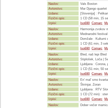
Naslov:
Vals Boston
Avtorstvo:
Mar Django quartet
Izdano:
[Slovenija] : Pelik
Fizični opis:
1 CD (58 min, 15 sek
Izpisi:
Iso690
Comarc
Ma
Naslov:
Harmonija zvokov m
Avtorstvo:
Mednarodni festival
Izdano:
Domžale : Kulturni
Fizični opis:
1 CD (61 min, 3 sek
Izpisi:
Iso690
Comarc
Ma
Naslov:
Bled, naš lepi Bled
Avtorstvo:
Stiplošek, Loča | S
Izdano:
Ljubljana : Corona,
Fizični opis:
1 CD (51 min, 50 se
Izpisi:
Iso690
Comarc
Ma
Naslov:
En' mal' smo kvartal
Avtorstvo:
Škrinjar, Zoran
Izdano:
Ljubljana : RTV Slo
Fizični opis:
1 CD (72 min) : ste
Izpisi:
Iso690
Comarc
Ma
Naslov:
Dober večer mamica 