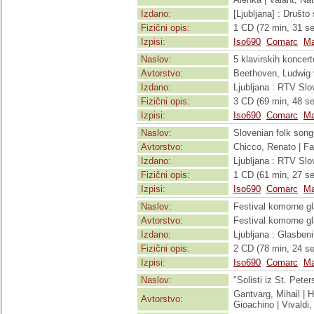
Izdano:
[Ljubljana] : Društo
Fizični opis:
1 CD (72 min, 31 sek
Izpisi:
Iso690
Comarc
Ma
Naslov:
5 klavirskih koncert
Avtorstvo:
Beethoven, Ludwig 
Izdano:
Ljubljana : RTV Slo
Fizični opis:
3 CD (69 min, 48 se
Izpisi:
Iso690
Comarc
Ma
Naslov:
Slovenian folk songs
Avtorstvo:
Chicco, Renato | Fa
Izdano:
Ljubljana : RTV Slo
Fizični opis:
1 CD (61 min, 27 se
Izpisi:
Iso690
Comarc
Ma
Naslov:
Festival komorne gl
Avtorstvo:
Festival komorne gl
Izdano:
Ljubljana : Glasben
Fizični opis:
2 CD (78 min, 24 se
Izpisi:
Iso690
Comarc
Ma
Naslov:
"Solisti iz St. Pete
Gantvarg, Mihail | 
Avtorstvo:
Gioachino | Vivaldi,