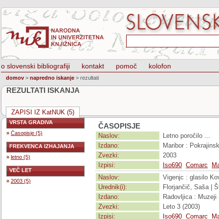
o slovenski bibliografiji
kontakt
pomoč
kolofon
domov
>
napredno iskanje
>
rezultati
REZULTATI ISKANJA
ZAPISI IZ KatNUK (5)
VRSTA GRADIVA
ČASOPISJE
»
Časopisje (5)
Naslov:
Letno poročilo ...
Izdano:
Maribor : Pokrajins
FREKVENCA IZHAJANJA
Zvezki:
2003
»
letno (5)
Izpisi:
Iso690
Comarc
Ma
VEČ LET
Naslov:
Vigenjc : glasilo K
»
2003 (5)
Urednik(i):
Florjančič, Saša | Š
Izdano:
Radovljica : Muzeji 
Zvezki:
Leto 3 (2003)
Izpisi:
Iso690
Comarc
Ma