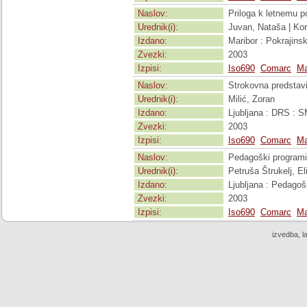
Naslov:
Priloga k letnemu po
Urednik(i):
Juvan, Nataša | Kor
Izdano:
Maribor : Pokrajins
Zvezki:
2003
Izpisi:
Iso690
Comarc
Ma
Naslov:
Strokovna predstavi
Urednik(i):
Milić, Zoran
Izdano:
Ljubljana : DRS : 
Zvezki:
2003
Izpisi:
Iso690
Comarc
Ma
Naslov:
Pedagoški programi 
Urednik(i):
Petruša Štrukelj, El
Izdano:
Ljubljana : Pedagoš
Zvezki:
2003
Izpisi:
Iso690
Comarc
Ma
izvedba, l