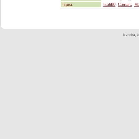
Izpisi:
Iso690
Comarc
Ma
izvedba, l