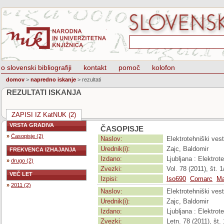
o slovenski bibliografiji
kontakt
pomoč
kolofon
domov
>
napredno iskanje
>
rezultati
REZULTATI ISKANJA
ZAPISI IZ KatNUK (2)
VRSTA GRADIVA
ČASOPISJE
»
Časopisje (2)
Naslov:
Elektrotehniški vest
Urednik(i):
Zajc, Baldomir
FREKVENCA IZHAJANJA
Izdano:
Ljubljana : Elektro
»
drugo (2)
Zvezki:
Vol. 78 (2011), št. 1/
VEČ LET
Izpisi:
Iso690
Comarc
Ma
»
2011 (2)
Naslov:
Elektrotehniški vest
Urednik(i):
Zajc, Baldomir
Izdano:
Ljubljana : Elektro
Zvezki:
Letn. 78 (2011), št. 