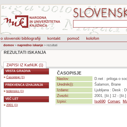
o slovenski bibliografiji
kontakt
pomoč
kolofon
domov
>
napredno iskanje
>
rezultati
REZULTATI ISKANJA
ZAPISI IZ KatNUK (1)
VRSTA GRADIVA
ČASOPISJE
»
Časopisje (1)
Naslov:
D.net : priloga o so
Urednik(i):
Šalamon, Brane
FREKVENCA IZHAJANJA
Izdano:
Ljubljana : Desk : 
»
tedensko (1)
Zvezki:
2001, [št.] 12 - [št.]
VEČ LET
Izpisi:
Iso690
Comarc
Ma
»
2001 (1)