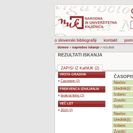
o slovenski bibliografiji
kontakt
pom
domov
>
napredno iskanje
>
rezultati
REZULTATI ISKANJA
ZAPISI IZ KatNUK (2)
VRSTA GRADIVA
ČASOPI
»
Časopisje (2)
Naslov:
Urednik(i):
FREKVENCA IZHAJANJA
Izdano:
»
dvakrat letno (2)
Zvezki:
VEČ LET
Izpisi:
»
2014 (2)
Naslov:
Urednik(i):
Izdano:
Zvezki: