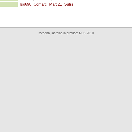
Iso690
Comarc
Marc21
Sutrs
izvedba, lastnina in pravice:
NUK 2010