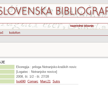
napredno iskanje
oč
kolofon
SJE
Ekoregija : priloga Notranjsko-kraških novic
[Logatec : Notranjske novice]
2008, št. 1/2 - št. 27/28
Iso690
Comarc
Marc21
Sutrs