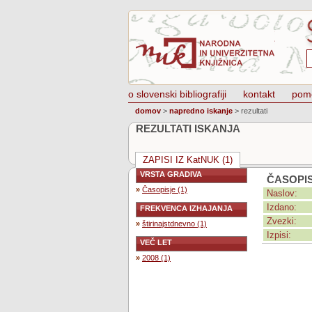
o slovenski bibliografiji
kontakt
pom
domov
>
napredno iskanje
>
rezultati
REZULTATI ISKANJA
ZAPISI IZ KatNUK (1)
VRSTA GRADIVA
ČASOPI
»
Časopisje (1)
Naslov:
Izdano:
FREKVENCA IZHAJANJA
Zvezki:
»
štirinajstdnevno (1)
Izpisi:
VEČ LET
»
2008 (1)