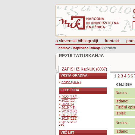
o slovenski bibliografiji
kontakt
pom
domov
>
napredno iskanje
>
rezultati
REZULTATI ISKANJA
ZAPISI IZ KatNUK (6037)
VRSTA GRADIVA
1
2
3
4
5
6
»
Knjige (6037)
KNJIGE
LETO IZIDA
Naslov:
»
2022 (132)
»
2021 (23)
Izdano:
»
2020 (6)
Fizični opis
»
2019 (45)
»
2018 (160)
Izpisi:
»
2017 (198)
»
2016 (225)
»
2015 (262)
Naslov:
več
»
2014 (254)
»
2013 (230)
Izdano:
VEČ LET
»
2012 (232)