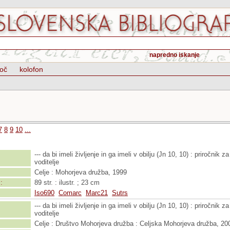
napredno iskanje
oč
kolofon
7
8
9
10
...
--- da bi imeli življenje in ga imeli v obilju (Jn 10, 10) : priročnik
voditelje
Celje : Mohorjeva družba, 1999
:
89 str. : ilustr. ; 23 cm
Iso690
Comarc
Marc21
Sutrs
--- da bi imeli življenje in ga imeli v obilju (Jn 10, 10) : priročnik
voditelje
Celje : Društvo Mohorjeva družba : Celjska Mohorjeva družba, 20