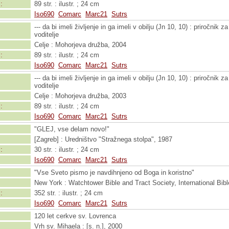
:
89 str. : ilustr. ; 24 cm
Iso690
Comarc
Marc21
Sutrs
--- da bi imeli življenje in ga imeli v obilju (Jn 10, 10) : priročnik
voditelje
Celje : Mohorjeva družba, 2004
:
89 str. : ilustr. ; 24 cm
Iso690
Comarc
Marc21
Sutrs
--- da bi imeli življenje in ga imeli v obilju (Jn 10, 10) : priročnik
voditelje
Celje : Mohorjeva družba, 2003
:
89 str. : ilustr. ; 24 cm
Iso690
Comarc
Marc21
Sutrs
"GLEJ, vse delam novo!"
[Zagreb] : Uredništvo "Stražnega stolpa", 1987
:
30 str. : ilustr. ; 24 cm
Iso690
Comarc
Marc21
Sutrs
"Vse Sveto pismo je navdihnjeno od Boga in koristno"
New York : Watchtower Bible and Tract Society, International Bib
:
352 str. : ilustr. ; 24 cm
Iso690
Comarc
Marc21
Sutrs
120 let cerkve sv. Lovrenca
Vrh sv. Mihaela : [s. n.], 2000