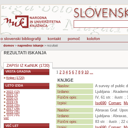
o slovenski bibliografiji
kontakt
pomoč
kolofon
domov
>
napredno iskanje
>
rezultati
REZULTATI ISKANJA
ZAPISI IZ KatNUK (1720)
VRSTA GRADIVA
1
2
3
4
5
6
7
8
9
10
...
»
Knjige (1720)
KNJIGE
LETO IZIDA
Naslov:
A survey of public 
Izdano:
Ljubljana : Akadem
»
2022 (12)
»
2021 (2)
Fizični opis:
IV, 61 str. : ilustr. 
»
2020 (2)
»
2019 (3)
Izpisi:
Iso690
Comarc
Ma
»
2018 (25)
»
2017 (29)
Naslov:
Abraxas Graf. Upora
»
2016 (25)
Izdano:
Ljubljana : Abraxas
»
2015 (33)
več
»
2014 (32)
Fizični opis:
83 str. : ilustr. ; 22
»
2013 (48)
VEČ LET
»
2012 (37)
Izpisi:
Iso690
Comarc
Ma