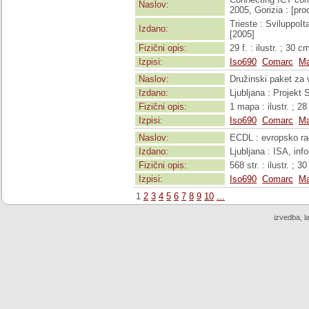
Naslov:
2005, Gorizia : [pr
Trieste : SviluppoI
Izdano:
[2005]
Fizični opis:
29 f. : ilustr. ; 30 c
Izpisi:
Iso690
Comarc
Ma
Naslov:
Družinski paket za v
Izdano:
Ljubljana : Projekt
Fizični opis:
1 mapa : ilustr. ; 2
Izpisi:
Iso690
Comarc
Ma
Naslov:
ECDL : evropsko raču
Izdano:
Ljubljana : ISA, inf
Fizični opis:
568 str. : ilustr. ; 
Izpisi:
Iso690
Comarc
Ma
1
2
3
4
5
6
7
8
9
10
...
izvedba, l