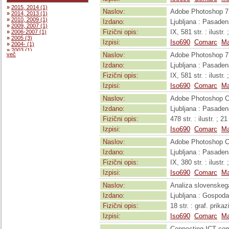
»
2011 (40)
»
2015, 2014 (1)
»
2010 (53)
Naslov:
Adobe Photoshop 7
»
2014, 2013 (1)
»
2009 (44)
»
2010, 2009 (1)
»
2008 (56)
Izdano:
Ljubljana : Pasaden
»
2009, 2007 (1)
»
2007 (62)
Fizični opis:
IX, 581 str. : ilust
»
2006-2007 (1)
»
2006 (64)
»
2005 (3)
»
2005 (48)
Izpisi:
Iso690
Comarc
Ma
»
2004- (1)
»
2004 (51)
»
2003 (1)
»
2003 (53)
več
Naslov:
Adobe Photoshop 7
»
2002 (2)
»
2002 (73)
»
2001 (6)
»
2001 (58)
Izdano:
Ljubljana : Pasaden
»
2000 (6)
»
2000 (53)
»
1999 (1)
Fizični opis:
IX, 581 str. : ilust
»
1999 (83)
»
1998- (1)
»
1998 (92)
Izpisi:
Iso690
Comarc
Ma
»
1997 (1)
»
1997 (81)
»
1995 (1)
»
1996 (70)
Naslov:
Adobe Photoshop CS
»
1994 (2)
»
1995 (69)
»
1993 (3)
»
1994 (74)
Izdano:
Ljubljana : Pasaden
»
1992 (2)
»
1993 (85)
»
1991 (2)
Fizični opis:
478 str. : ilustr. ; 2
»
1992 (50)
»
1989- (1)
»
1991 (58)
Izpisi:
Iso690
Comarc
Ma
»
1989 (2)
»
1990 (50)
»
1988- (1)
»
1989 (37)
Naslov:
Adobe Photoshop CS
»
1988 (1)
»
1988 (17)
»
1987 (1)
»
1987 (3)
Izdano:
Ljubljana : Pasaden
»
1986 (5)
Fizični opis:
IX, 380 str. : ilust
Izpisi:
Iso690
Comarc
Ma
Naslov:
Analiza slovenskega
Izdano:
Ljubljana : Gospoda
Fizični opis:
18 str. : graf. prika
Izpisi:
Iso690
Comarc
Ma
Connecting ICT com