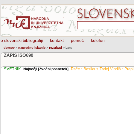
o slovenski bibliografiji
kontakt
pomoč
kolofon
domov
>
napredno iskanje
>
rezultati
>
izpis
ZAPIS ISO690
SVETNIK
.
.
Rače : Basileus Tadej Vindiš : Prep
Največji [Zvočni posnetek]