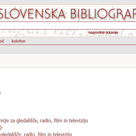
napredno iskanje
oč
kolofon