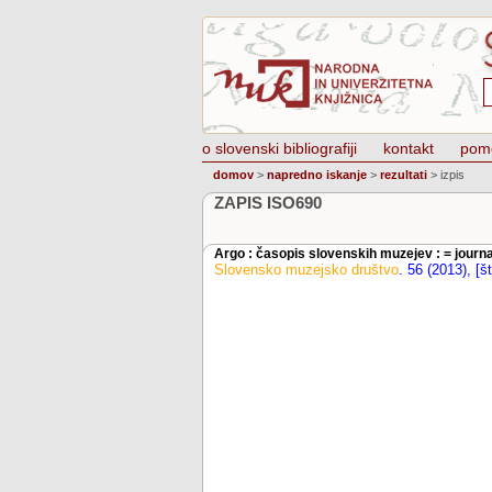
o slovenski bibliografiji
kontakt
pom
domov
>
napredno iskanje
>
rezultati
>
izpis
ZAPIS ISO690
Argo : časopis slovenskih muzejev : = jour
Slovensko muzejsko društvo
.
56 (2013), [št.