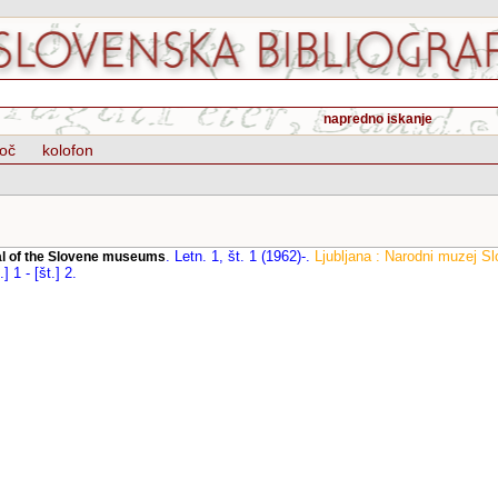
napredno iskanje
oč
kolofon
.
Letn. 1, št. 1 (1962)-
.
Ljubljana : Narodni muzej Sl
nal of the Slovene museums
] 1 - [št.] 2
.