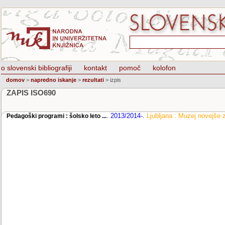
o slovenski bibliografiji
kontakt
pomoč
kolofon
domov
>
napredno iskanje
>
rezultati
>
izpis
ZAPIS ISO690
.
2013/2014-
.
Ljubljana : Muzej novejše 
Pedagoški programi : šolsko leto ...