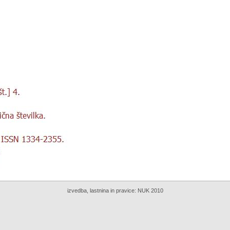
izvedba, lastnina in pravice:
NUK 2010