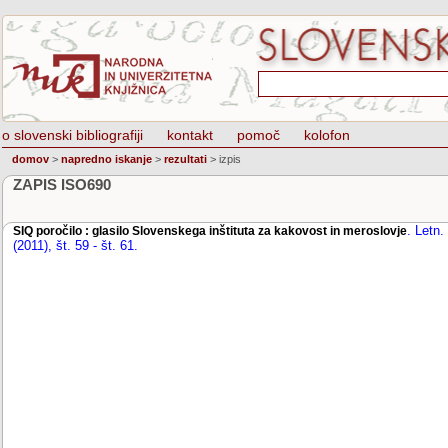
o slovenski bibliografiji
kontakt
pomoč
kolofon
domov
>
napredno iskanje
>
rezultati
>
izpis
ZAPIS ISO690
.
Letn. 
SIQ poročilo : glasilo Slovenskega inštituta za kakovost in meroslovje
(2011), št. 59 - št. 61
.