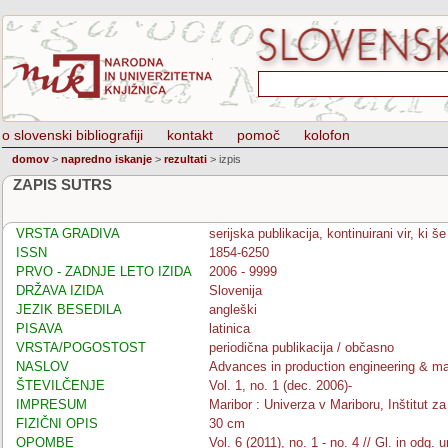
o slovenski bibliografiji
kontakt
pomoč
kolofon
domov
>
napredno iskanje
>
rezultati
>
izpis
ZAPIS SUTRS
VRSTA GRADIVA
serijska publikacija, kontinuirani vir, ki 
ISSN
1854-6250
PRVO - ZADNJE LETO IZIDA
2006 - 9999
DRŽAVA IZIDA
Slovenija
JEZIK BESEDILA
angleški
PISAVA
latinica
VRSTA/POGOSTOST
periodična publikacija / občasno
NASLOV
Advances in production engineering & 
ŠTEVILČENJE
Vol. 1, no. 1 (dec. 2006)-
IMPRESUM
Maribor : Univerza v Mariboru, Inštitut za
FIZIČNI OPIS
30 cm
OPOMBE
Vol. 6 (2011), no. 1 - no. 4 // Gl. in odg.