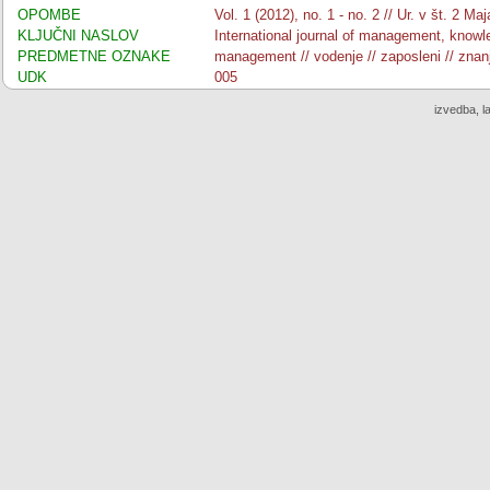
OPOMBE
Vol. 1 (2012), no. 1 - no. 2 // Ur. v št. 2 Ma
KLJUČNI NASLOV
International journal of management, knowl
PREDMETNE OZNAKE
management // vodenje // zaposleni // znanj
UDK
005
izvedba, l