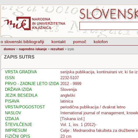
o slovenski bibliografiji
kontakt
pomoč
kolofon
domov
>
napredno iskanje
>
rezultati
>
izpis
ZAPIS SUTRS
VRSTA GRADIVA
serijska publikacija, kontinuirani vir, ki še 
ISSN
2232-5107
PRVO - ZADNJE LETO IZIDA
2012 - 9999
DRŽAVA IZIDA
Slovenija
JEZIK BESEDILA
angleški
PISAVA
latinica
VRSTA/POGOSTOST
periodična publikacija / dvakrat letno
NASLOV
International journal of management, knowl
IZDAJA
[Tiskana izd.]
ŠTEVILČENJE
Vol. 1, iss. 1 (2012)-
IMPRESUM
Celje : Mednarodna fakulteta za družbene i
FIZIČNI OPIS
23 cm