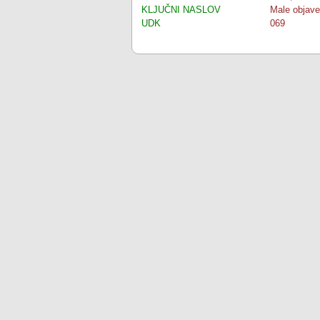
KLJUČNI NASLOV
Male objave
UDK
069