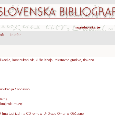
napredno iskanje
oč
kolofon
likacija, kontinuirani vir, ki še izhaja, tekstovno gradivo, tiskano
ublikacija / občasno
okt.)-
okrajinski muzej
 // Ima tudi izd. na CD-romu // Ur.Drago Oman // Občasno