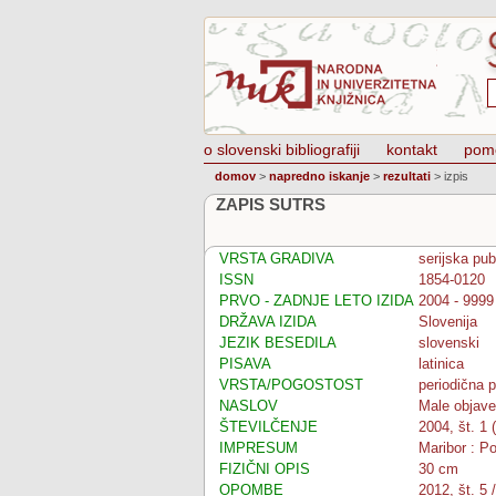
o slovenski bibliografiji
kontakt
pom
domov
>
napredno iskanje
>
rezultati
>
izpis
ZAPIS SUTRS
VRSTA GRADIVA
serijska pub
ISSN
1854-0120
PRVO - ZADNJE LETO IZIDA
2004 - 9999
DRŽAVA IZIDA
Slovenija
JEZIK BESEDILA
slovenski
PISAVA
latinica
VRSTA/POGOSTOST
periodična p
NASLOV
Male objave
ŠTEVILČENJE
2004, št. 1 (
IMPRESUM
Maribor : P
FIZIČNI OPIS
30 cm
OPOMBE
2012, št. 5