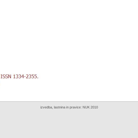
izvedba, lastnina in pravice:
NUK 2010