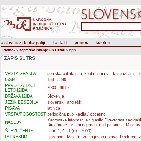
o slovenski bibliografiji
kontakt
pomoč
kolofon
domov
>
napredno iskanje
>
rezultati
>
izpis
ZAPIS SUTRS
VRSTA GRADIVA
serijska publikacija, kontinuirani vir, ki še izhaja, 
ISSN
1581-5390
PRVO - ZADNJE
2000 - 9999
LETO IZIDA
DRŽAVA IZIDA
Slovenija
JEZIK BESEDILA
slovenski, angleški
PISAVA
latinica
VRSTA/POGOSTOST
periodična publikacija / občasno
Kadrovske informacije : glasilo Direktorata zaorgan
NASLOV
Directorate for management and personnel Ministry 
ŠTEVILČENJE
Letn. 1, št. 1 (okt. 2000)-
IMPRESUM
Ljubljana : Ministrstvo za javno upravo, Direktorat 