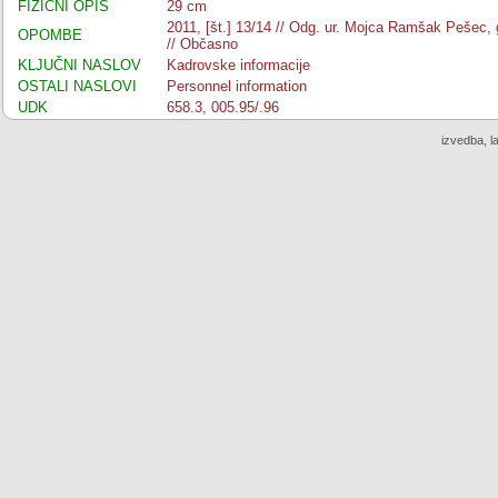
FIZIČNI OPIS
29 cm
2011, [št.] 13/14 // Odg. ur. Mojca Ramšak Pešec, gl
OPOMBE
// Občasno
KLJUČNI NASLOV
Kadrovske informacije
OSTALI NASLOVI
Personnel information
UDK
658.3, 005.95/.96
izvedba, l