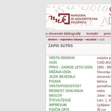
o slovenski bibliografiji
kontakt
pom
domov
>
napredno iskanje
>
rezultati
>
izpis
ZAPIS SUTRS
VRSTA GRADIVA
serijska p
ISSN
C500-461
PRVO - ZADNJE LETO IZIDA
1992 - 99
DRŽAVA IZIDA
Slovenija
JEZIK BESEDILA
slovenski
PISAVA
latinica
VRSTA/POGOSTOST
periodičn
REDNOST IZHAJANJA
redno
NASLOV
Joker : r
ŠTEVILČENJE
Letn. 1, š
IMPRESUM
Ljubljana 
FIZIČNI OPIS
30 cm