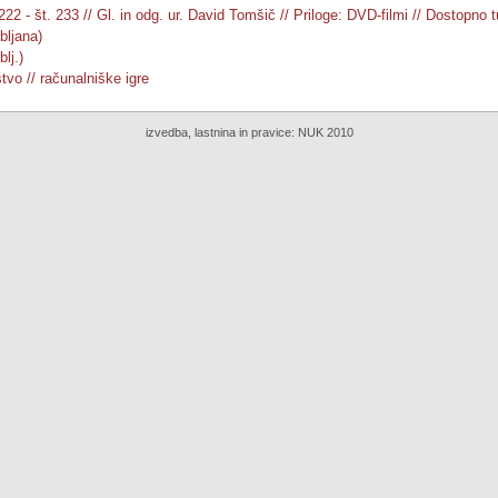
222 - št. 233 // Gl. in odg. ur. David Tomšič // Priloge: DVD-filmi // Dostopno 
bljana)
blj.)
tvo // računalniške igre
izvedba, lastnina in pravice:
NUK 2010