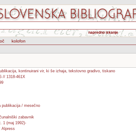
napredno iskanje
oč
kolofon
ublikacija, kontinuirani vir, ki še izhaja, tekstovno gradivo, tiskano
6 // 1318-461X
99
a publikacija / mesečno
ačunalniški zabavnik
t. 1 (maj 1992)-
: Alpress