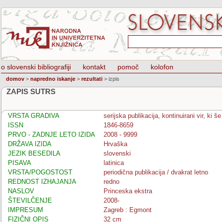
o slovenski bibliografiji
kontakt
pomoč
kolofon
domov
>
napredno iskanje
>
rezultati
>
izpis
ZAPIS SUTRS
VRSTA GRADIVA
serijska publikacija, kontinuirani vir, ki 
ISSN
1846-8659
PRVO - ZADNJE LETO IZIDA
2008 - 9999
DRŽAVA IZIDA
Hrvaška
JEZIK BESEDILA
slovenski
PISAVA
latinica
VRSTA/POGOSTOST
periodična publikacija / dvakrat letno
REDNOST IZHAJANJA
redno
NASLOV
Princeska ekstra
ŠTEVILČENJE
2008-
IMPRESUM
Zagreb : Egmont
FIZIČNI OPIS
32 cm