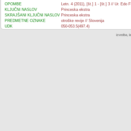
OPOMBE
Letn. 4 (2011), [št.] 1 - [št.] 3 // Ur. Ed
KLJUČNI NASLOV
Princeska ekstra
SKRAJŠANI KLJUČNI NASLOV
Princeska ekstra
PREDMETNE OZNAKE
otroške revije // Slovenija
UDK
050-053.5(497.4)
izvedba, l