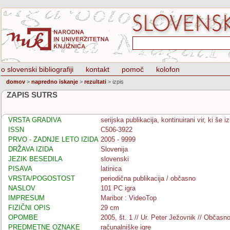
o slovenski bibliografiji
kontakt
pomoč
kolofon
domov
>
napredno iskanje
>
rezultati
>
izpis
ZAPIS SUTRS
VRSTA GRADIVA
serijska publikacija, kontinuirani vir, ki še 
ISSN
C506-3922
PRVO - ZADNJE LETO IZIDA
2005 - 9999
DRŽAVA IZIDA
Slovenija
JEZIK BESEDILA
slovenski
PISAVA
latinica
VRSTA/POGOSTOST
periodična publikacija / občasno
NASLOV
101 PC igra
IMPRESUM
Maribor : VideoTop
FIZIČNI OPIS
29 cm
OPOMBE
2005, št. 1 // Ur. Peter Ježovnik // Občasn
PREDMETNE OZNAKE
računalniške igre