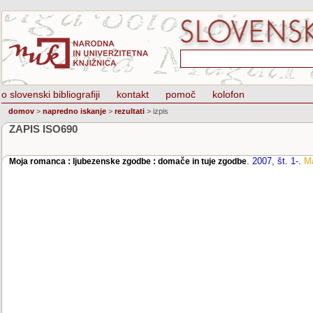
o slovenski bibliografiji
kontakt
pomoč
kolofon
domov
>
napredno iskanje
>
rezultati
>
izpis
ZAPIS ISO690
.
2007, št. 1-
.
Ma
Moja romanca : ljubezenske zgodbe : domače in tuje zgodbe