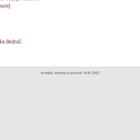
izvedba, lastnina in pravice:
NUK 2010