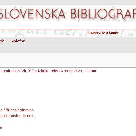
napredno iskanje
oč
kolofon
 kontinuirani vir, ki še izhaja, tekstovno gradivo, tiskano
ja / štirinajstdnevno
podjetniško drznost
je