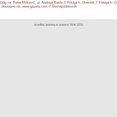
// Odg. ur. Peter Mirkovič, ur. Andreja Basle // Priloga k: Dnevnik // Priloga k:
d. dostopno na: www.gazela.com // Štirinajstdnevnik
izvedba, lastnina in pravice:
NUK 2010