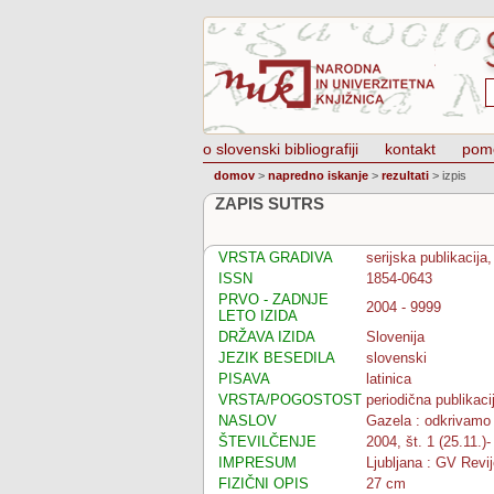
o slovenski bibliografiji
kontakt
pom
domov
>
napredno iskanje
>
rezultati
>
izpis
ZAPIS SUTRS
VRSTA GRADIVA
serijska publikacija,
ISSN
1854-0643
PRVO - ZADNJE
2004 - 9999
LETO IZIDA
DRŽAVA IZIDA
Slovenija
JEZIK BESEDILA
slovenski
PISAVA
latinica
VRSTA/POGOSTOST
periodična publikaci
NASLOV
Gazela : odkrivamo 
ŠTEVILČENJE
2004, št. 1 (25.11.)-
IMPRESUM
Ljubljana : GV Revi
FIZIČNI OPIS
27 cm