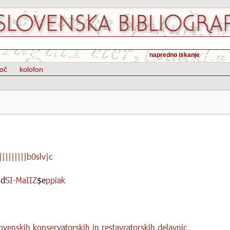
napredno iskanje
oč
kolofon