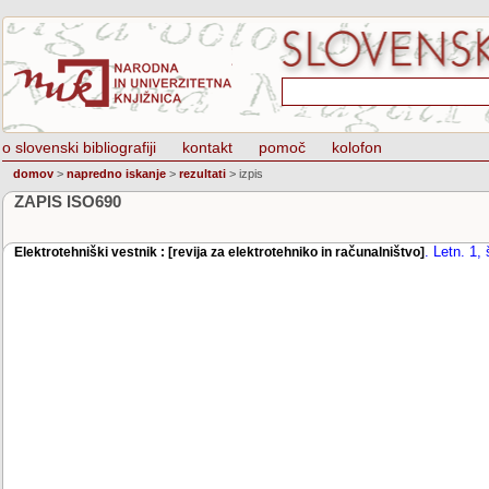
o slovenski bibliografiji
kontakt
pomoč
kolofon
domov
>
napredno iskanje
>
rezultati
>
izpis
ZAPIS ISO690
.
Letn. 1, 
Elektrotehniški vestnik : [revija za elektrotehniko in računalništvo]