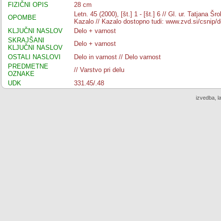
FIZIČNI OPIS
28 cm
Letn. 45 (2000), [št.] 1 - [št.] 6 // Gl. ur. Tatjana 
OPOMBE
Kazalo // Kazalo dostopno tudi: www.zvd.si/csnip/
KLJUČNI NASLOV
Delo + varnost
SKRAJŠANI
Delo + varnost
KLJUČNI NASLOV
OSTALI NASLOVI
Delo in varnost // Delo varnost
PREDMETNE
// Varstvo pri delu
OZNAKE
UDK
331.45/.48
izvedba, l