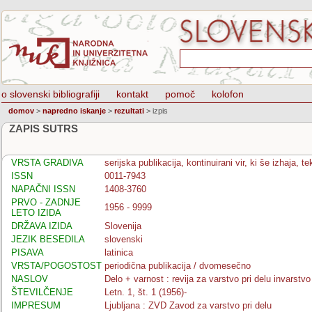
o slovenski bibliografiji
kontakt
pomoč
kolofon
domov
>
napredno iskanje
>
rezultati
>
izpis
ZAPIS SUTRS
VRSTA GRADIVA
serijska publikacija, kontinuirani vir, ki še izhaja, 
ISSN
0011-7943
NAPAČNI ISSN
1408-3760
PRVO - ZADNJE
1956 - 9999
LETO IZIDA
DRŽAVA IZIDA
Slovenija
JEZIK BESEDILA
slovenski
PISAVA
latinica
VRSTA/POGOSTOST
periodična publikacija / dvomesečno
NASLOV
Delo + varnost : revija za varstvo pri delu invarstv
ŠTEVILČENJE
Letn. 1, št. 1 (1956)-
IMPRESUM
Ljubljana : ZVD Zavod za varstvo pri delu