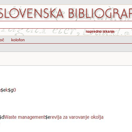
napredno iskanje
oč
kolofon