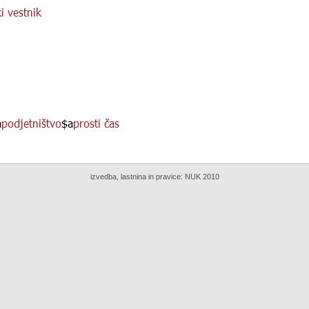
izvedba, lastnina in pravice:
NUK 2010