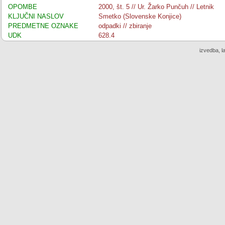
OPOMBE
2000, št. 5 // Ur. Žarko Punčuh // Letnik
KLJUČNI NASLOV
Smetko (Slovenske Konjice)
PREDMETNE OZNAKE
odpadki // zbiranje
UDK
628.4
izvedba, l