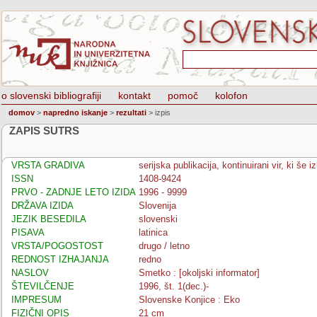
o slovenski bibliografiji
kontakt
pomoč
kolofon
domov
>
napredno iskanje
>
rezultati
>
izpis
ZAPIS SUTRS
VRSTA GRADIVA
serijska publikacija, kontinuirani vir, ki še 
ISSN
1408-9424
PRVO - ZADNJE LETO IZIDA
1996 - 9999
DRŽAVA IZIDA
Slovenija
JEZIK BESEDILA
slovenski
PISAVA
latinica
VRSTA/POGOSTOST
drugo / letno
REDNOST IZHAJANJA
redno
NASLOV
Smetko : [okoljski informator]
ŠTEVILČENJE
1996, št. 1(dec.)-
IMPRESUM
Slovenske Konjice : Eko
FIZIČNI OPIS
21 cm