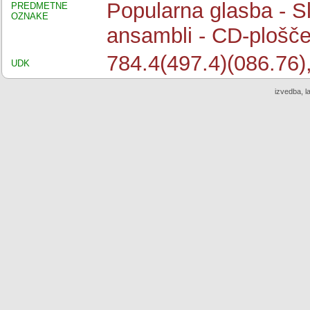
Popularna glasba - S
PREDMETNE
OZNAKE
ansambli - CD-plošč
784.4(497.4)(086.76)
UDK
izvedba, l