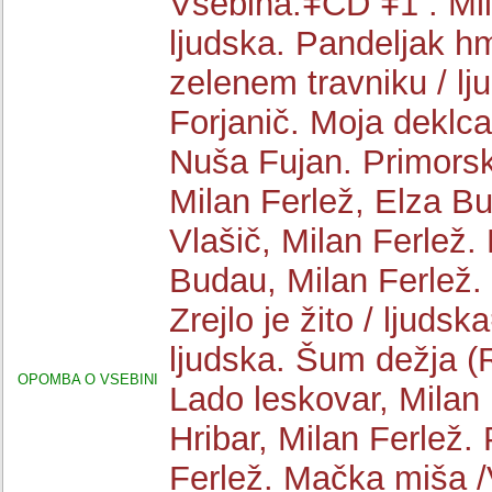
Vsebina:ǂCD ǂ1 : Mlin
ljudska. Pandeljak hm
zelenem travniku / lj
Forjanič. Moja deklca
Nuša Fujan. Primorske
Milan Ferlež, Elza Bu
Vlašič, Milan Ferlež.
Budau, Milan Ferlež. 
Zrejlo je žito / ljudsk
ljudska. Šum dežja (
OPOMBA O VSEBINI
Lado leskovar, Milan 
Hribar, Milan Ferlež.
Ferlež. Mačka miša /