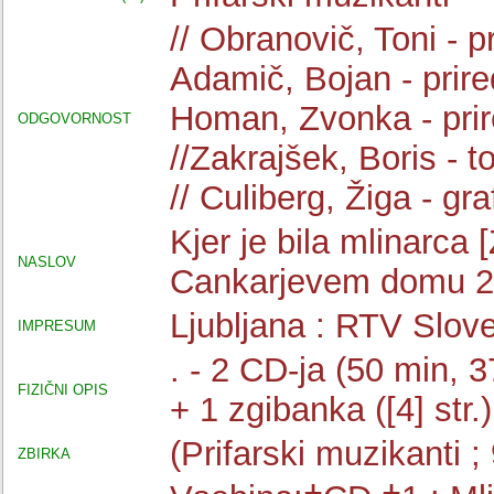
// Obranovič, Toni - pri
Adamič, Bojan - priredi
Homan, Zvonka - prire
ODGOVORNOST
//Zakrajšek, Boris - t
// Culiberg, Žiga - gra
Kjer je bila mlinarca 
NASLOV
Cankarjevem domu 
Ljubljana : RTV Slove
IMPRESUM
. - 2 CD-ja (50 min, 
FIZIČNI OPIS
+ 1 zgibanka ([4] str.)
(Prifarski muzikanti ; 
ZBIRKA