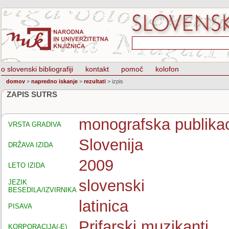
o slovenski bibliografiji
kontakt
pomoč
kolofon
domov
>
napredno iskanje
>
rezultati
>
izpis
ZAPIS SUTRS
monografska publikac
VRSTA GRADIVA
Slovenija
DRŽAVA IZIDA
2009
LETO IZIDA
slovenski
JEZIK
BESEDILA/IZVIRNIKA
latinica
PISAVA
Prifarski muzikanti
KORPORACIJA(-E)