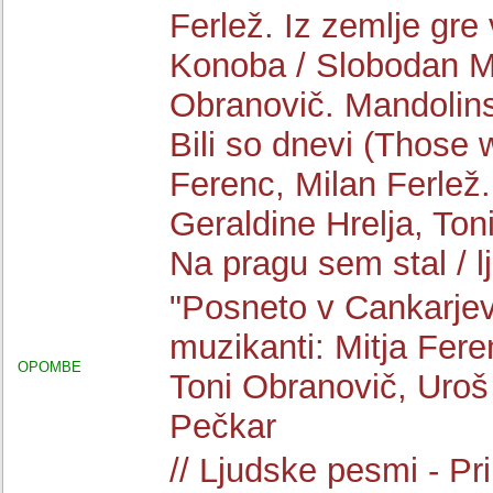
Ferlež. Iz zemlje gre 
Konoba / Slobodan M.
Obranovič. Mandolins
Bili so dnevi (Those 
Ferenc, Milan Ferlež.
Geraldine Hrelja, Ton
Na pragu sem stal / l
"Posneto v Cankarjev
muzikanti: Mitja Fere
OPOMBE
Toni Obranovič, Uroš
Pečkar
// Ljudske pesmi - Pr