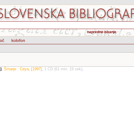
napredno iskanje
oč
kolofon
.
Šmarje : Ceya, [1997]
.
1 CD (61 min, 19 sek)
.
]