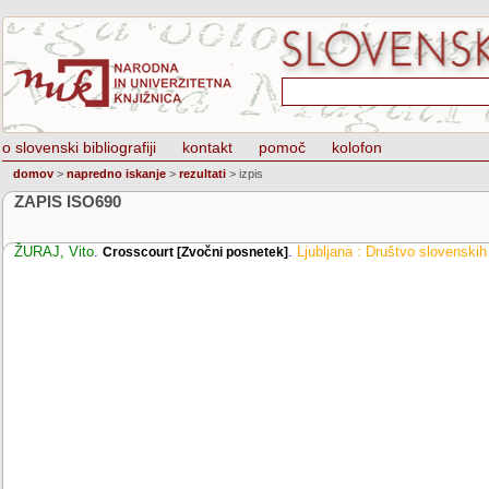
o slovenski bibliografiji
kontakt
pomoč
kolofon
domov
>
napredno iskanje
>
rezultati
>
izpis
ZAPIS ISO690
ŽURAJ, Vito
.
.
Ljubljana : Društvo slovenskih
Crosscourt [Zvočni posnetek]