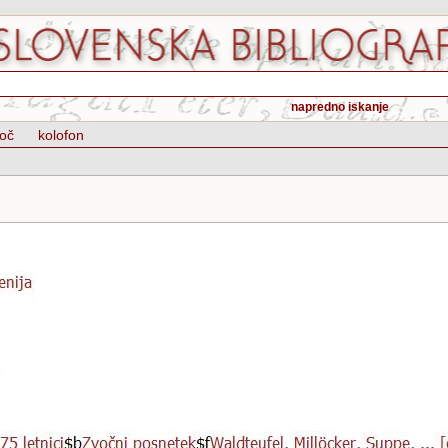
napredno iskanje
oč
kolofon