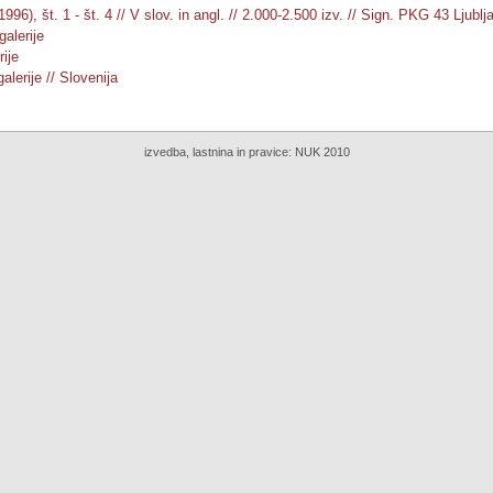
1996), št. 1 - št. 4 // V slov. in angl. // 2.000-2.500 izv. // Sign. PKG 43 Ljub
galerije
ije
galerije // Slovenija
izvedba, lastnina in pravice:
NUK 2010