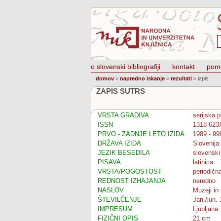
o slovenski bibliografiji
kontakt
pom
domov
>
napredno iskanje
>
rezultati
>
izpis
ZAPIS SUTRS
VRSTA GRADIVA
serijska p
ISSN
1318-623
PRVO - ZADNJE LETO IZIDA
1989 - 99
DRŽAVA IZIDA
Slovenija
JEZIK BESEDILA
slovenski
PISAVA
latinica
VRSTA/POGOSTOST
periodičn
REDNOST IZHAJANJA
neredno
NASLOV
Muzeji in
ŠTEVILČENJE
Jan./jun.
IMPRESUM
Ljubljana
FIZIČNI OPIS
21 cm