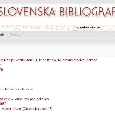
napredno iskanje
oč
kolofon
ublikacija, kontinuirani vir, ki še izhaja, tekstovno gradivo, tiskano
X
99
a publikacija / občasno
 galerije = Museums and galleries
 1989-
 : Mestni muzej (Gosposka ulica 15)