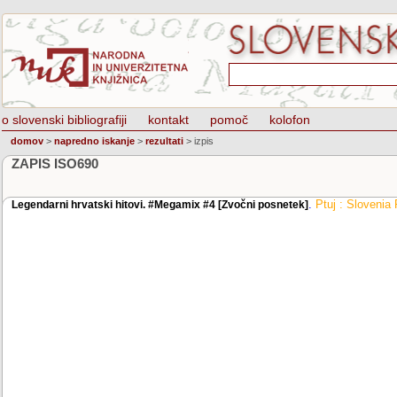
o slovenski bibliografiji
kontakt
pomoč
kolofon
domov
>
napredno iskanje
>
rezultati
>
izpis
ZAPIS ISO690
.
Ptuj : Slovenia
Legendarni hrvatski hitovi. #Megamix #4 [Zvočni posnetek]