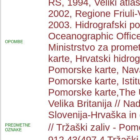
RS, 1994, Veliki atla
2002, Regione Friuli
2003. Hidrografski p
Oceanographic Offic
OPOMBE
Ministrstvo za prome
karte, Hrvatski hidrog
Pomorske karte, Nav
Pomorske karte, Istitu
Pomorske karte,The 
Velika Britanija // Na
Slovenija-Hrvaška in 
// Tržaški zaliv - Pom
PREDMETNE
OZNAKE
912.43(497.4 Tržaški 