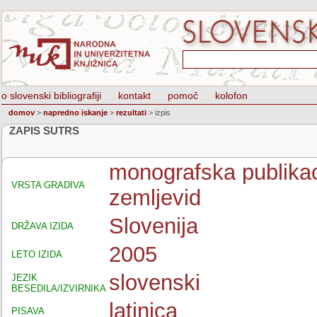
o slovenski bibliografiji
kontakt
pomoč
kolofon
domov
>
napredno iskanje
>
rezultati
>
izpis
ZAPIS SUTRS
monografska publikaci
VRSTA GRADIVA
zemljevid
Slovenija
DRŽAVA IZIDA
2005
LETO IZIDA
slovenski
JEZIK
BESEDILA/IZVIRNIKA
latinica
PISAVA