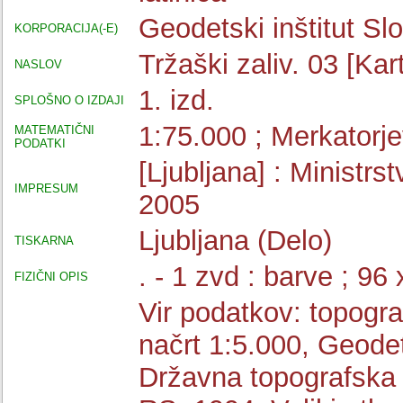
Geodetski inštitut Sl
KORPORACIJA(-E)
Tržaški zaliv. 03 [Ka
NASLOV
1. izd.
SPLOŠNO O IZDAJI
1:75.000 ; Merkatorje
MATEMATIČNI
PODATKI
[Ljubljana] : Ministr
IMPRESUM
2005
Ljubljana (Delo)
TISKARNA
. - 1 zvd : barve ; 9
FIZIČNI OPIS
Vir podatkov: topogra
načrt 1:5.000, Geode
Državna topografska 