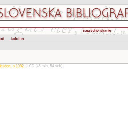
napredno iskanje
oč
kolofon
Helidon, p 1992
.
1 CD (43 min, 54 sek)
.