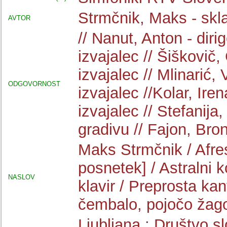
Strmčnik, Maks - skla
AVTOR
// Nanut, Anton - diri
izvajalec // Šiškovič, 
izvajalec // Mlinarić, 
ODGOVORNOST
izvajalec //Kolar, Iren
izvajalec // Stefanij
gradivu // Fajon, Bron
Maks Strmčnik / Afres
posnetek] / Astralni k
NASLOV
klavir / Preprosta ka
čembalo, pojočo žago
Ljubljana : Društvo s