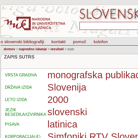
o slovenski bibliografiji
kontakt
pomoč
kolofon
domov
>
napredno iskanje
>
rezultati
>
izpis
ZAPIS SUTRS
monografska publikac
VRSTA GRADIVA
Slovenija
DRŽAVA IZIDA
2000
LETO IZIDA
slovenski
JEZIK
BESEDILA/IZVIRNIKA
latinica
PISAVA
Simfoniki RTV Sloven
KORPORACIJA(-E)