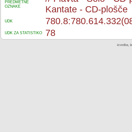
PREDMETNE
OZNAKE
Kantate - CD-plošče
780.8:780.614.332(08
UDK
78
UDK ZA STATISTIKO
izvedba, l