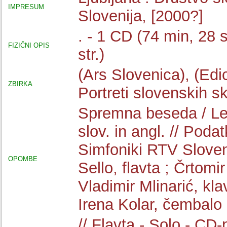
IMPRESUM
Slovenija, [2000?]
. - 1 CD (74 min, 28 s
FIZIČNI OPIS
str.)
(Ars Slovenica), (Edi
ZBIRKA
Portreti slovenskih sk
Spremna beseda / Leo
slov. in angl. // Podat
Simfoniki RTV Sloveni
OPOMBE
Sello, flavta ; Črtomir
Vladimir Mlinarić, klav
Irena Kolar, čembalo 
// Flavta - Solo - CD-