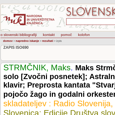
o slovenski bibliografiji
kontakt
pomoč
kolofon
domov
>
napredno iskanje
>
rezultati
>
izpis
ZAPIS ISO690
STRMČNIK, Maks
.
Maks Strmč
solo [Zvočni posnetek]; Astralni
klavir; Preprosta kantata "Stva
pojočo žago in godalni orkeste
skladateljev : Radio Slovenija,
Slovenica; Edicije Društva slov