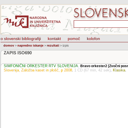
o slovenski bibliografiji
kontakt
pomoč
kolofon
domov
>
napredno iskanje
>
rezultati
>
izpis
ZAPIS ISO690
SIMFONIČNI ORKESTER RTV SLOVENIJA
.
Bravo orkester2 [Zvočni posn
Slovenija, Založba kaset in plošč, p 2008
.
1 CD (67 min, 42 sek)
.
Klasika
.