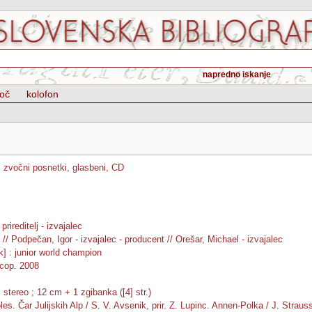
napredno iskanje
oč
kolofon
 zvočni posnetki, glasbeni, CD
prireditelj - izvajalec
j // Podpečan, Igor - izvajalec - producent // Orešar, Michael - izvajalec
k] : junior world champion
 cop. 2008
: stereo ; 12 cm + 1 zgibanka ([4] str.)
les. Čar Julijskih Alp / S. V. Avsenik, prir. Z. Lupinc. Annen-Polka / J. Strauss