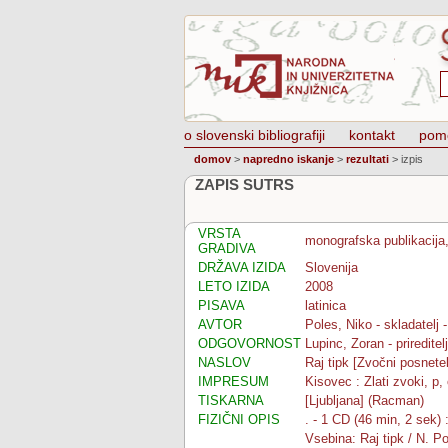
o slovenski bibliografiji
kontakt
pom
domov
>
napredno iskanje
>
rezultati
>
izpis
ZAPIS SUTRS
VRSTA
monografska publikacija,
GRADIVA
DRŽAVA IZIDA
Slovenija
LETO IZIDA
2008
PISAVA
latinica
AVTOR
Poles, Niko - skladatelj - 
ODGOVORNOST
Lupinc, Zoran - prireditel
NASLOV
Raj tipk [Zvočni posnete
IMPRESUM
Kisovec : Zlati zvoki, p,
TISKARNA
[Ljubljana] (Racman)
FIZIČNI OPIS
. - 1 CD (46 min, 2 sek) 
Vsebina: Raj tipk / N. Po