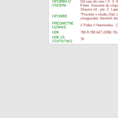
OPOMBA O
Od vasi do vasi / S. V. A
VSEBINI
Poles. Souvenir du cirque
Strauss ml., prir. Z. Lup
"Posneto v studiu Zlati z
OPOMBE
zmagovalec številnih dru
PREDMETNE
// Polke // Harmonika - 
OZNAKE
UDK
780.8:780.647.2(086.76)
UDK ZA
78
STATISTIKO