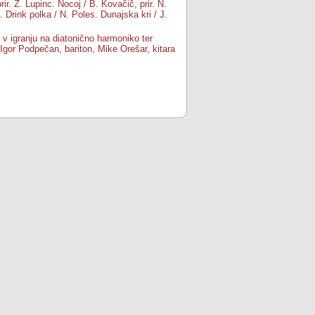
ir. Z. Lupinc. Nocoj / B. Kovačič, prir. N.
 Drink polka / N. Poles. Dunajska kri / J.
k v igranju na diatonično harmoniko ter
 Igor Podpečan, bariton, Mike Orešar, kitara