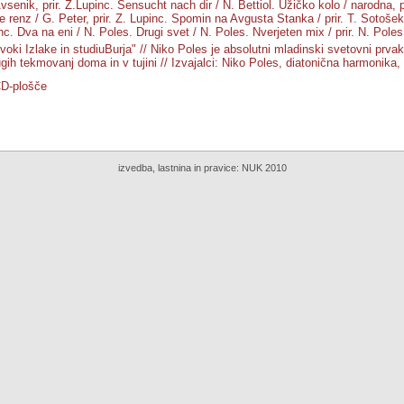
vsenik, prir. Z.Lupinc. Sensucht nach dir / N. Bettiol. Užičko kolo / narodna, pr
 renz / G. Peter, prir. Z. Lupinc. Spomin na Avgusta Stanka / prir. T. Sotošek.
inc. Dva na eni / N. Poles. Drugi svet / N. Poles. Nverjeten mix / prir. N. Poles
voki Izlake in studiuBurja" // Niko Poles je absolutni mladinski svetovni prva
gih tekmovanj doma in v tujini // Izvajalci: Niko Poles, diatonična harmonika,
CD-plošče
izvedba, lastnina in pravice:
NUK 2010