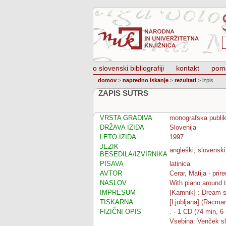
o slovenski bibliografiji
kontakt
pom
domov
>
napredno iskanje
>
rezultati
>
izpis
ZAPIS SUTRS
VRSTA GRADIVA
monografska publik
DRŽAVA IZIDA
Slovenija
LETO IZIDA
1997
JEZIK
angleški, slovenski
BESEDILA/IZVIRNIKA
PISAVA
latinica
AVTOR
Cerar, Matija - prire
NASLOV
With piano around 
IMPRESUM
[Kamnik] : Dream s
TISKARNA
[Ljubljana] (Racma
FIZIČNI OPIS
. - 1 CD (74 min, 6 
Vsebina: Venček slo