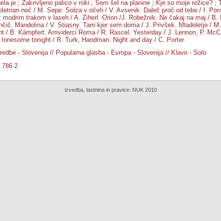
ela je ; Zakrivljeno palico v roki ; Sem šel na planine ; Kje so moje rožice? ; 
Poletnan noč / M. Sepe. Solza v očeh / V. Avsenik. Daleč proč od tebe / I. Pon
 modrim trakom v laseh / A. Ziherl. Orion /J. Robežnik. Ne čakaj na maj / B. L
čič. Mandolina / V. Stiasny. Tam kjer sem doma / J. Privšek. Mladoletje / M. C
ht / B. Kämpfert. Arrividerci Roma / R. Rascel. Yesterday / J. Lennon, P. McCa
u lonesome tonight / R. Turk, Handman. Night and day / C. Porter
redbe - Slovenija // Popularna glasba - Evropa - Slovenija // Klavir - Solo
, 786.2
izvedba, lastnina in pravice:
NUK 2010