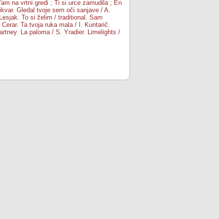
Tam na vrtni gredi ; Ti si urce zamudila ; En
ikvar. Gledal tvoje sem oči sanjave / A.
esjak. To si želim / traditional. Sam
erar. Ta tvoja ruka mala / I. Kuntarič.
rtney. La paloma / S. Yradier. Limelights /