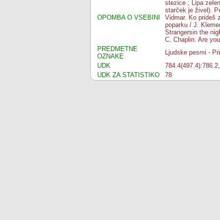
stezice ; Lipa zelen
starček je živel). 
OPOMBA O VSEBINI
Vidmar. Ko prideš z
poparku / J. Klemen
Strangersin the nig
C. Chaplin. Are yo
PREDMETNE
Ljudske pesmi - Pri
OZNAKE
UDK
784.4(497.4):786.2
UDK ZA STATISTIKO
78