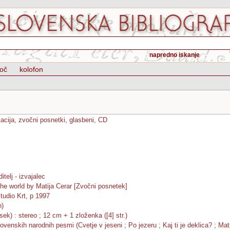
napredno iskanje
oč
kolofon
acija, zvočni posnetki, glasbeni, CD
ditelj - izvajalec
the world by Matija Cerar [Zvočni posnetek]
tudio Krt, p 1997
n)
sek) : stereo ; 12 cm + 1 zloženka ([4] str.)
venskih narodnih pesmi (Cvetje v jeseni ; Po jezeru ; Kaj ti je deklica? ; Mati 