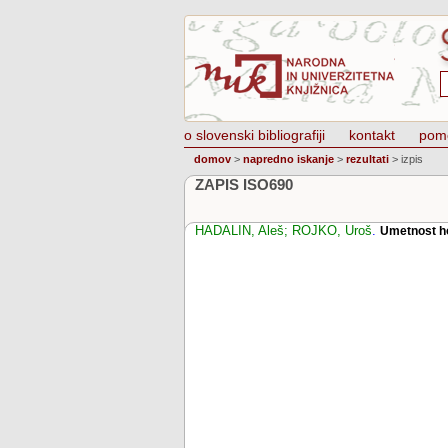
o slovenski bibliografiji
kontakt
pom
domov
>
napredno iskanje
>
rezultati
>
izpis
ZAPIS ISO690
HADALIN, Aleš; ROJKO, Uroš
.
Umetnost ho