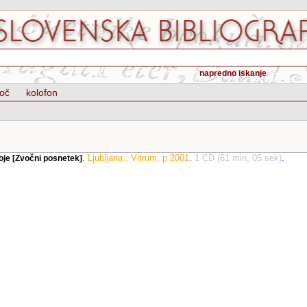
napredno iskanje
oč
kolofon
.
Ljubljana : Vitrum, p 2001
.
1 CD (61 min, 05 sek)
.
je [Zvočni posnetek]