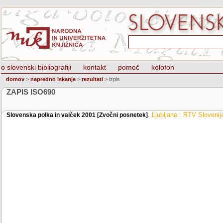
o slovenski bibliografiji
kontakt
pomoč
kolofon
domov
>
napredno iskanje
>
rezultati
>
izpis
ZAPIS ISO690
.
Ljubljana : RTV Slovenij
Slovenska polka in valček 2001 [Zvočni posnetek]