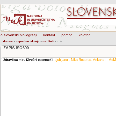
o slovenski bibliografiji
kontakt
pomoč
kolofon
domov
>
napredno iskanje
>
rezultati
>
izpis
ZAPIS ISO690
.
Ljubljana : Nika Records; Ankaran : McMi
Zdravljica miru [Zvočni posnetek]